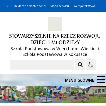
RSS
Deklaracja dostępności
Mapa serwisu
Wersja tekstowa
STOWARZYSZENIE NA RZECZ ROZWOJU
DZIECI I MŁODZIEŻY
Szkoła Podstawowa w Wierchomli Wielkiej i
Szkoła Podstawowa w Kokuszce
Szukaj
MENU GŁÓWNE
❚❚
Poprzedni Element
Następny Element